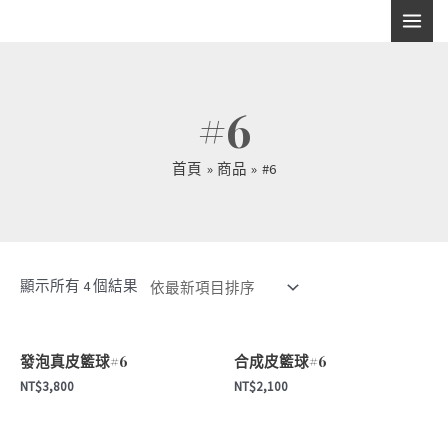
跳
MAI
至
主
MEN
要
#6
內
容
首頁
商品
#6
顯示所有 4 個結果
發泡真皮籃球#6
合成皮籃球#6
NT$
3,800
NT$
2,100