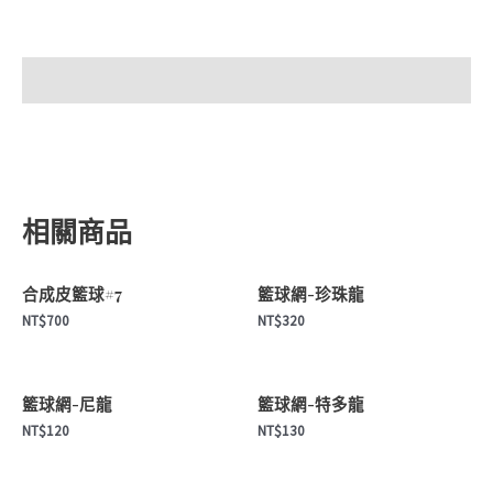
ZK
籃
球
描述
#6
數
量
相關商品
合成皮籃球#7
籃球網-珍珠龍
NT$
700
NT$
320
籃球網-尼龍
籃球網-特多龍
NT$
120
NT$
130