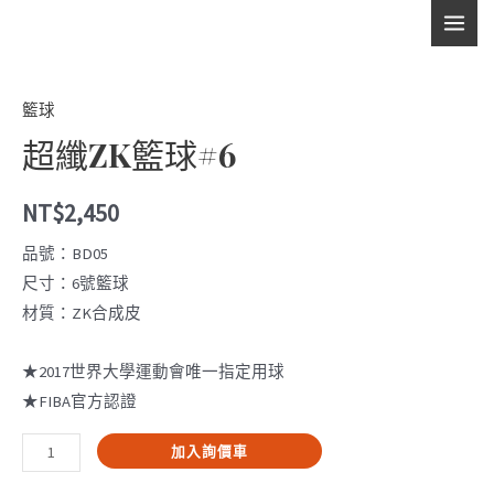
跳
ZK
MAI
至
籃
主
MEN
球
要
#6
籃球
內
數
超纖ZK籃球#6
容
量
NT$
2,450
品號：BD05
尺寸：6號籃球
材質：ZK合成皮
★2017世界大學運動會唯一指定用球
★FIBA官方認證
超
加入詢價車
纖