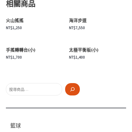
相關商品
道
(6
入)
火山搖搖
海洋步道
數
NT$
1,250
NT$
7,550
量
手搖轉轉台(小)
太極平衡板(小)
NT$
1,700
NT$
1,400
搜
尋
籃球