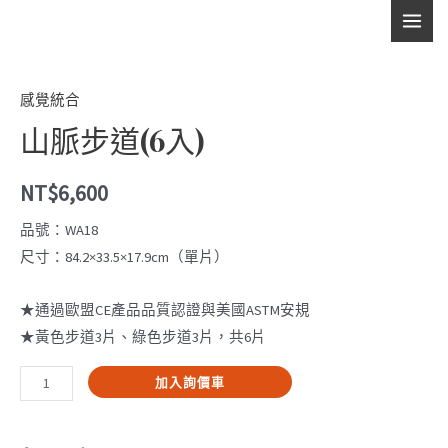
跳
步
MAI
至
道
主
MEN
(6
要
入)
感覺統合
內
數
山脈步道(6入)
容
量
NT$
6,600
品號：WA18
尺寸：84.2×33.5×17.9cm（單片）
★通過歐盟CE產品品質認證與美國ASTM安規
★黃色步道3片、綠色步道3片，共6片
山
加入詢價車
脈
步