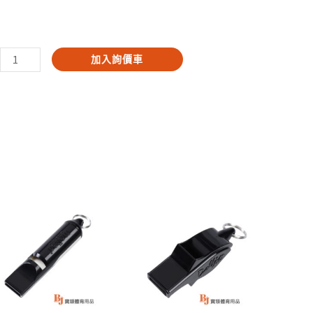
電
加入詢價車
子
哨
數
量