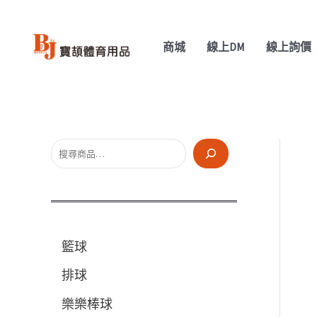
跳
至
商城
線上DM
線上詢價
主
要
內
容
搜
尋
籃球
排球
樂樂棒球