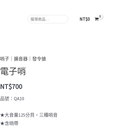
哨
數
搜
NT$
0
量
尋
哨子｜擴音器｜發令搶
電子哨
NT$
700
品號：QA10
★大音量125分貝，三種哨音
★含哨帶