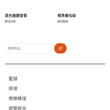
量
黑色橡膠套管
標準壘包組
NT$
150
NT$
850
搜
尋
籃球
排球
樂樂棒球
感覺統合