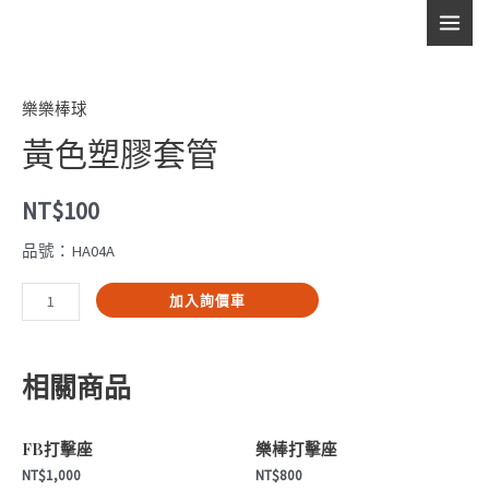
跳
塑
MAI
至
膠
主
MEN
套
要
管
樂樂棒球
內
數
黃色塑膠套管
容
量
NT$
100
品號：HA04A
黃
加入詢價車
色
塑
相關商品
膠
套
管
FB打擊座
樂棒打擊座
數
NT$
1,000
NT$
800