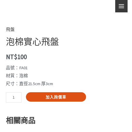
跳
實
MAI
至
心
主
MEN
飛
要
盤
飛盤
內
數
泡棉實心飛盤
容
量
NT$
100
品號：FA01
材質：泡棉
尺寸：直徑21.5cm 厚3cm
泡
加入詢價車
棉
實
相關商品
心
飛