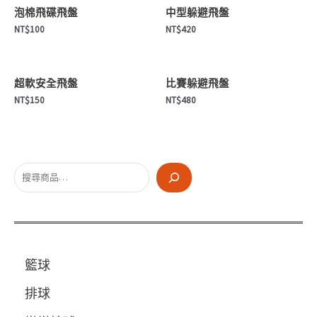
盤
泡棉飛碟飛盤
中型躲避飛盤
數
NT$
100
NT$
420
量
超軟安全飛盤
比賽躲避飛盤
NT$
150
NT$
480
搜
尋
籃球
排球